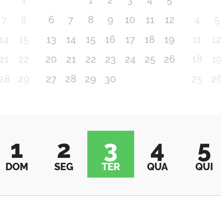
1
1
2
3
4
5
7
8
6
7
8
9
10
11
12
4
5
14
15
13
14
15
16
17
18
19
11
1
21
22
20
21
22
23
24
25
26
18
1
28
29
27
28
29
30
25
2
1
2
3
4
5
DOM
SEG
TER
QUA
QUI