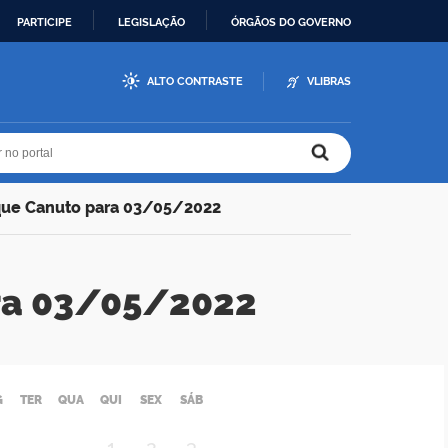
PARTICIPE
LEGISLAÇÃO
ÓRGÃOS DO GOVERNO
ALTO CONTRASTE
VLIBRAS
r no portal
r no portal
que Canuto para 03/05/2022
ra 03/05/2022
G
TER
QUA
QUI
SEX
SÁB