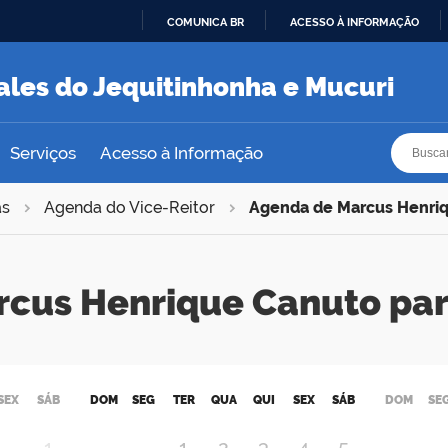
COMUNICA BR
ACESSO À INFORMAÇÃO
IR
PARA
ales do Jequitinhonha e Mucuri
O
CONTEÚDO
Busca
Busca
Serviços
Acesso à Informação
as
Agenda do Vice-Reitor
Agenda de Marcus Henri
rcus Henrique Canuto pa
SEX
SÁB
DOM
SEG
TER
QUA
QUI
SEX
SÁB
DOM
SE