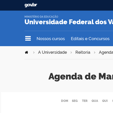
MINISTÉRIO DA EDUCAÇÃO
Universidade Federal dos V
Nossos cursos
Editais e Concursos
A Universidade
Reitoria
Agend
Agenda de Ma
DOM
SEG
TER
QUA
QUI