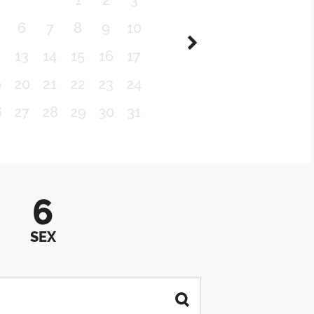
1
2
3
6
7
8
9
10
2
13
14
15
16
17
9
20
21
22
23
24
6
27
28
29
30
31
6
SEX