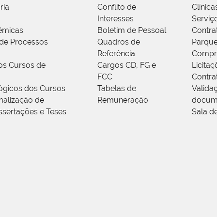
ria
Conflito de
Clínica
Interesses
Serviç
êmicas
Boletim de Pessoal
Contra
de Processos
Quadros de
Parque
Referência
Compr
os Cursos de
Cargos CD, FG e
Licitaç
FCC
Contra
ógicos dos Cursos
Tabelas de
Valida
alização de
Remuneração
docum
ssertações e Teses
Sala d