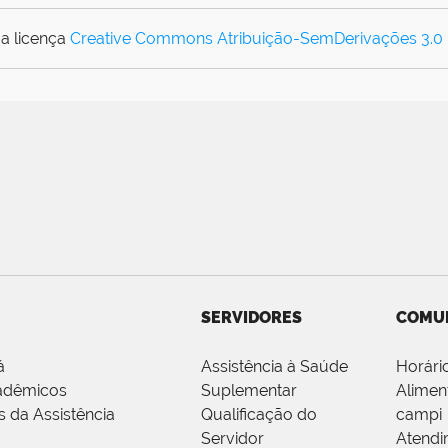
a licença
Creative Commons Atribuição-SemDerivações 3.0
SERVIDORES
COMU
á
Assistência à Saúde
Horári
adêmicos
Suplementar
Alimen
s da Assistência
Qualificação do
campi
Servidor
Atendi