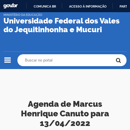
COMUNICA BR
ACESSO À INFORMAÇÃO
PARTI
IR
MINISTÉRIO DA EDUCAÇÃO
Universidade Federal dos Vales
PARA
O
do Jequitinhonha e Mucuri
CONTEÚDO
Buscar no portal
Buscar no portal
Agenda de Marcus
Henrique Canuto para
13/04/2022