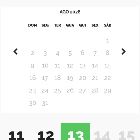
AGO
2026
DOM
SEG
TER
QUA
QUI
SEX
SÁB
1
2
3
4
5
6
7
8
9
10
11
12
13
14
15
16
17
18
19
20
21
22
23
24
25
26
27
28
29
30
31
11
12
13
14
15