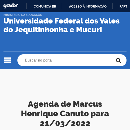
COMUNICA BR
ACESSO À INFORMAÇÃO
PARTI
IR
MINISTÉRIO DA EDUCAÇÃO
Universidade Federal dos Vales
PARA
O
do Jequitinhonha e Mucuri
CONTEÚDO
Buscar no portal
Buscar no portal
Agenda de Marcus
Henrique Canuto para
21/03/2022