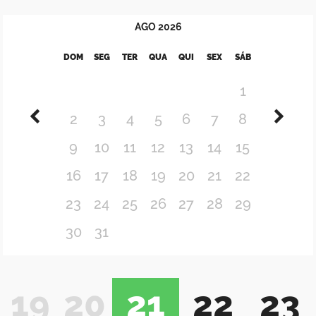
AGO
2026
DOM
SEG
TER
QUA
QUI
SEX
SÁB
1
2
3
4
5
6
7
8
9
10
11
12
13
14
15
16
17
18
19
20
21
22
23
24
25
26
27
28
29
30
31
19
20
21
22
23