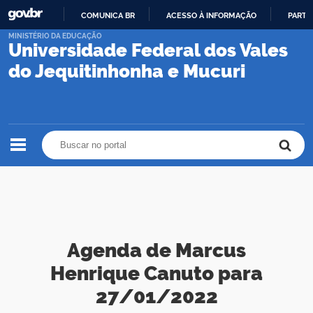
COMUNICA BR
ACESSO À INFORMAÇÃO
PARTI
IR
MINISTÉRIO DA EDUCAÇÃO
Universidade Federal dos Vales
PARA
O
do Jequitinhonha e Mucuri
CONTEÚDO
Buscar no portal
Buscar no portal
Agenda de Marcus
Henrique Canuto para
27/01/2022