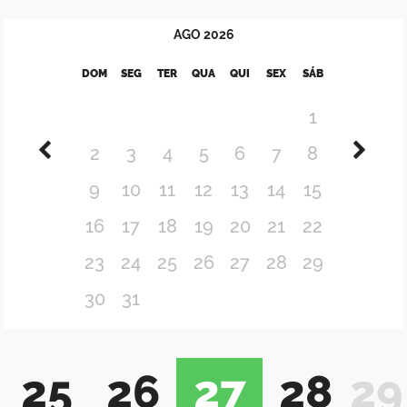
AGO
2026
DOM
SEG
TER
QUA
QUI
SEX
SÁB
1
2
3
4
5
6
7
8
9
10
11
12
13
14
15
16
17
18
19
20
21
22
23
24
25
26
27
28
29
30
31
25
26
27
28
29