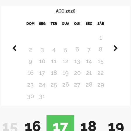
AGO
2026
DOM
SEG
TER
QUA
QUI
SEX
SÁB
1
2
3
4
5
6
7
8
9
10
11
12
13
14
15
16
17
18
19
20
21
22
23
24
25
26
27
28
29
30
31
15
16
17
18
19