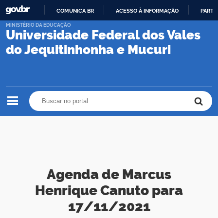
COMUNICA BR
ACESSO À INFORMAÇÃO
PARTI
IR
MINISTÉRIO DA EDUCAÇÃO
Universidade Federal dos Vales
PARA
O
do Jequitinhonha e Mucuri
CONTEÚDO
Buscar no portal
Buscar no portal
Agenda de Marcus
Henrique Canuto para
17/11/2021