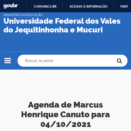
COMUNICA BR
ACESSO À INFORMAÇÃO
PARTI
IR
MINISTÉRIO DA EDUCAÇÃO
Universidade Federal dos Vales
PARA
O
do Jequitinhonha e Mucuri
CONTEÚDO
Buscar no portal
Buscar no portal
Agenda de Marcus
Henrique Canuto para
04/10/2021