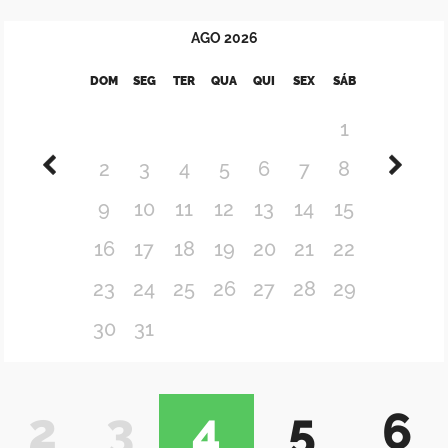
AGO
2026
DOM
SEG
TER
QUA
QUI
SEX
SÁB
1
2
3
4
5
6
7
8
9
10
11
12
13
14
15
16
17
18
19
20
21
22
23
24
25
26
27
28
29
30
31
2
3
4
5
6