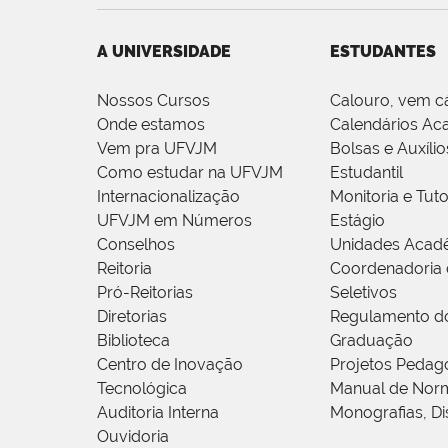
A UNIVERSIDADE
ESTUDANTES
Nossos Cursos
Calouro, vem c
Onde estamos
Calendários Ac
Vem pra UFVJM
Bolsas e Auxílio
Como estudar na UFVJM
Estudantil
Internacionalização
Monitoria e Tuto
UFVJM em Números
Estágio
Conselhos
Unidades Acad
Reitoria
Coordenadoria 
Pró-Reitorias
Seletivos
Diretorias
Regulamento d
Biblioteca
Graduação
Centro de Inovação
Projetos Pedag
Tecnológica
Manual de Norm
Auditoria Interna
Monografias, Di
Ouvidoria