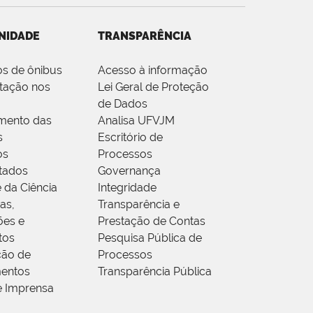
NIDADE
TRANSPARÊNCIA
os de ônibus
Acesso à informação
tação nos
Lei Geral de Proteção
de Dados
mento das
Analisa UFVJM
s
Escritório de
os
Processos
tados
Governança
 da Ciência
Integridade
as,
Transparência e
ões e
Prestação de Contas
tos
Pesquisa Pública de
ção de
Processos
entos
Transparência Pública
e Imprensa