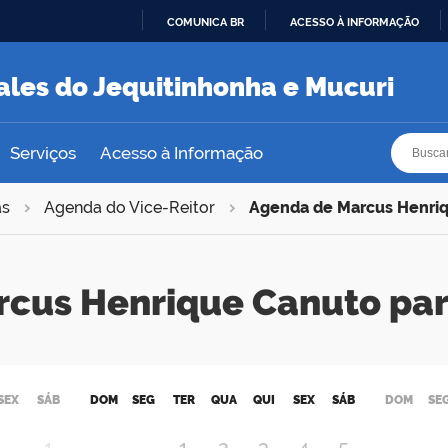
COMUNICA BR
ACESSO À INFORMAÇÃO
IR
PARA
ales do Jequitinhonha e Mucuri
O
CONTEÚDO
Busca
Busca
Serviços
Acesso à Informação
as
Agenda do Vice-Reitor
Agenda de Marcus Henri
rcus Henrique Canuto pa
SEX
SÁB
DOM
SEG
TER
QUA
QUI
SEX
SÁB
DOM
SE