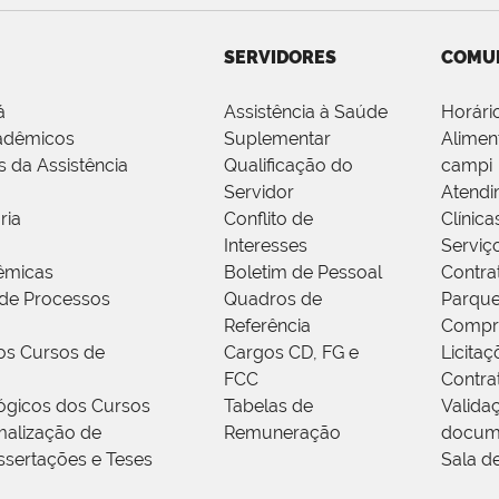
SERVIDORES
COMU
á
Assistência à Saúde
Horári
adêmicos
Suplementar
Alimen
s da Assistência
Qualificação do
campi
Servidor
Atendi
ria
Conflito de
Clínica
Interesses
Serviç
êmicas
Boletim de Pessoal
Contra
de Processos
Quadros de
Parque
Referência
Compr
os Cursos de
Cargos CD, FG e
Licitaç
FCC
Contra
ógicos dos Cursos
Tabelas de
Valida
alização de
Remuneração
docum
ssertações e Teses
Sala d