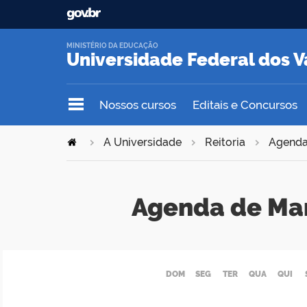
MINISTÉRIO DA EDUCAÇÃO
Universidade Federal dos V
Nossos cursos
Editais e Concursos
A Universidade
Reitoria
Agend
Agenda de Ma
DOM
SEG
TER
QUA
QUI