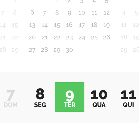
1
1
2
3
4
5
7
8
6
7
8
9
10
11
12
4
5
14
15
13
14
15
16
17
18
19
11
1
21
22
20
21
22
23
24
25
26
18
1
28
29
27
28
29
30
25
2
7
8
9
10
11
DOM
SEG
TER
QUA
QUI