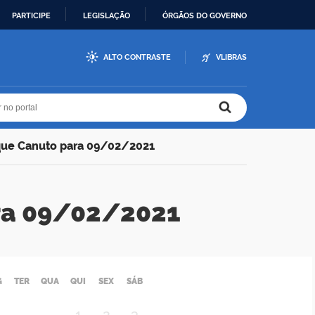
PARTICIPE
LEGISLAÇÃO
ÓRGÃOS DO GOVERNO
ALTO CONTRASTE
VLIBRAS
r no portal
r no portal
que Canuto para 09/02/2021
ra 09/02/2021
G
TER
QUA
QUI
SEX
SÁB