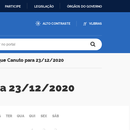
PARTICIPE
LEGISLAÇÃO
ÓRGÃOS DO GOVERNO
ALTO CONTRASTE
VLIBRAS
r no portal
r no portal
que Canuto para 23/12/2020
ra 23/12/2020
G
TER
QUA
QUI
SEX
SÁB