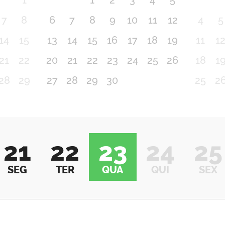
1
1
2
3
4
5
7
8
6
7
8
9
10
11
12
4
5
14
15
13
14
15
16
17
18
19
11
1
21
22
20
21
22
23
24
25
26
18
1
28
29
27
28
29
30
25
2
21
22
23
24
25
SEG
TER
QUA
QUI
SEX