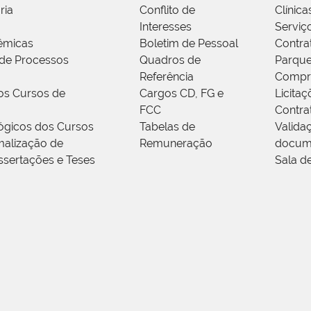
ria
Conflito de
Clínica
Interesses
Serviç
êmicas
Boletim de Pessoal
Contra
de Processos
Quadros de
Parque
Referência
Compr
os Cursos de
Cargos CD, FG e
Licitaç
FCC
Contra
ógicos dos Cursos
Tabelas de
Valida
alização de
Remuneração
docum
ssertações e Teses
Sala d