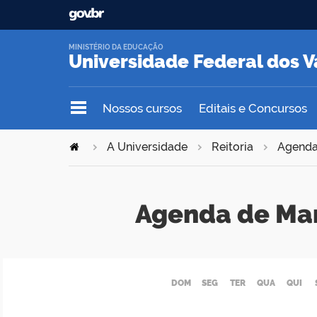
MINISTÉRIO DA EDUCAÇÃO
Universidade Federal dos V
Nossos cursos
Editais e Concursos
A Universidade
Reitoria
Agend
Agenda de Ma
DOM
SEG
TER
QUA
QUI