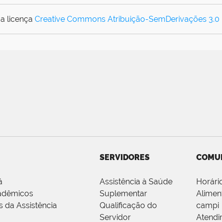
a licença
Creative Commons Atribuição-SemDerivações 3.0
SERVIDORES
COMU
á
Assistência à Saúde
Horári
adêmicos
Suplementar
Alimen
s da Assistência
Qualificação do
campi
Servidor
Atendi