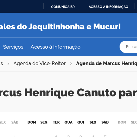
COMUNICA BR
ACESSO À INFORMAÇÃO
IR
PARA
ales do Jequitinhonha e Mucuri
O
CONTEÚDO
Busca
Busca
Serviços
Acesso à Informação
as
Agenda do Vice-Reitor
Agenda de Marcus Henri
rcus Henrique Canuto pa
SEX
SÁB
DOM
SEG
TER
QUA
QUI
SEX
SÁB
DOM
SE