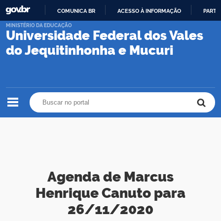
COMUNICA BR
ACESSO À INFORMAÇÃO
PARTI
IR
MINISTÉRIO DA EDUCAÇÃO
Universidade Federal dos Vales
PARA
O
do Jequitinhonha e Mucuri
CONTEÚDO
Buscar no portal
Buscar no portal
Agenda de Marcus
Henrique Canuto para
26/11/2020