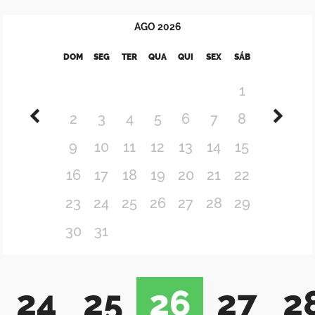
AGO
2026
DOM
SEG
TER
QUA
QUI
SEX
SÁB
1
2
3
4
5
6
7
8
9
10
11
12
13
14
15
16
17
18
19
20
21
22
23
24
25
26
27
28
29
30
31
24
25
26
27
2