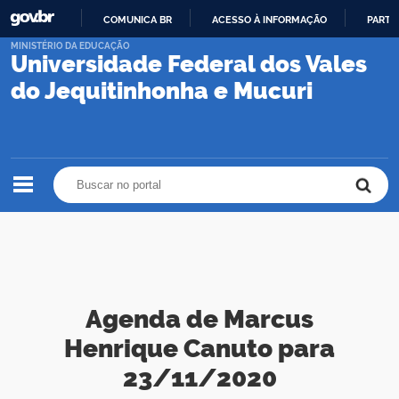
COMUNICA BR
ACESSO À INFORMAÇÃO
PARTI
IR
MINISTÉRIO DA EDUCAÇÃO
Universidade Federal dos Vales
PARA
O
do Jequitinhonha e Mucuri
CONTEÚDO
Buscar no portal
Buscar no portal
Agenda de Marcus
Henrique Canuto para
23/11/2020