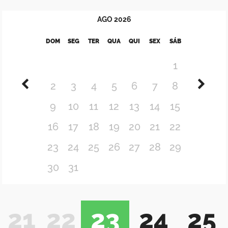
AGO
2026
DOM
SEG
TER
QUA
QUI
SEX
SÁB
1
2
3
4
5
6
7
8
9
10
11
12
13
14
15
16
17
18
19
20
21
22
23
24
25
26
27
28
29
30
31
21
22
23
24
25