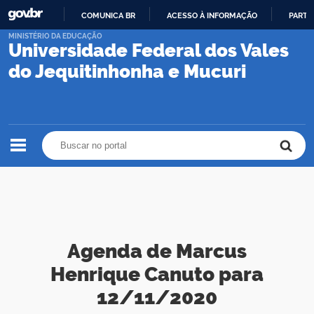
COMUNICA BR
ACESSO À INFORMAÇÃO
PARTI
IR
MINISTÉRIO DA EDUCAÇÃO
Universidade Federal dos Vales
PARA
O
do Jequitinhonha e Mucuri
CONTEÚDO
Buscar no portal
Buscar no portal
Agenda de Marcus
Henrique Canuto para
12/11/2020