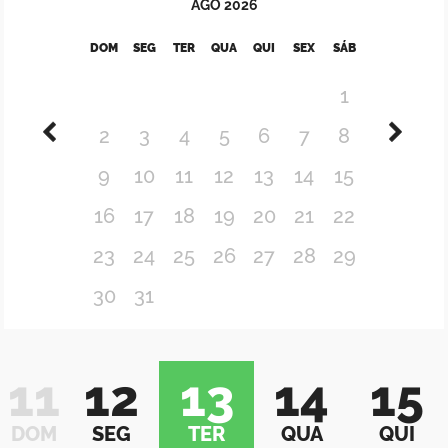
AGO
2026
DOM
SEG
TER
QUA
QUI
SEX
SÁB
1
2
3
4
5
6
7
8
9
10
11
12
13
14
15
16
17
18
19
20
21
22
23
24
25
26
27
28
29
30
31
11
12
13
14
15
DOM
SEG
TER
QUA
QUI