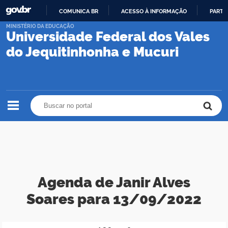
COMUNICA BR
ACESSO À INFORMAÇÃO
PARTI
IR
MINISTÉRIO DA EDUCAÇÃO
Universidade Federal dos Vales
PARA
O
do Jequitinhonha e Mucuri
CONTEÚDO
Buscar no portal
Buscar no portal
Agenda de Janir Alves
Soares para 13/09/2022