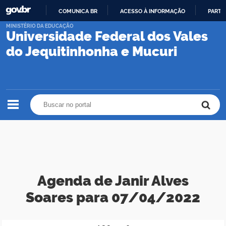
COMUNICA BR
ACESSO À INFORMAÇÃO
PARTI
IR
MINISTÉRIO DA EDUCAÇÃO
Universidade Federal dos Vales
PARA
O
do Jequitinhonha e Mucuri
CONTEÚDO
Buscar no portal
Buscar no portal
Agenda de Janir Alves
Soares para 07/04/2022