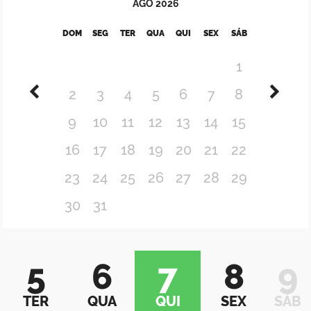
AGO
2026
DOM
SEG
TER
QUA
QUI
SEX
SÁB
1
2
3
4
5
6
7
8
9
10
11
12
13
14
15
16
17
18
19
20
21
22
23
24
25
26
27
28
29
30
31
5
6
7
8
9
TER
QUA
QUI
SEX
SÁB