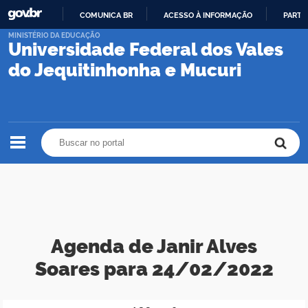
COMUNICA BR
ACESSO À INFORMAÇÃO
PARTI
IR
MINISTÉRIO DA EDUCAÇÃO
Universidade Federal dos Vales
PARA
O
do Jequitinhonha e Mucuri
CONTEÚDO
Buscar no portal
Buscar no portal
Agenda de Janir Alves
Soares para 24/02/2022