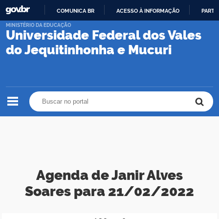
COMUNICA BR
ACESSO À INFORMAÇÃO
PARTI
IR
MINISTÉRIO DA EDUCAÇÃO
Universidade Federal dos Vales
PARA
O
do Jequitinhonha e Mucuri
CONTEÚDO
Buscar no portal
Buscar no portal
Agenda de Janir Alves
Soares para 21/02/2022