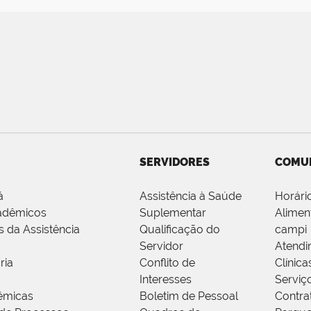
SERVIDORES
COMU
á
Assistência à Saúde
Horári
adêmicos
Suplementar
Alimen
s da Assistência
Qualificação do
campi
Servidor
Atendi
ria
Conflito de
Clínica
Interesses
Serviç
êmicas
Boletim de Pessoal
Contra