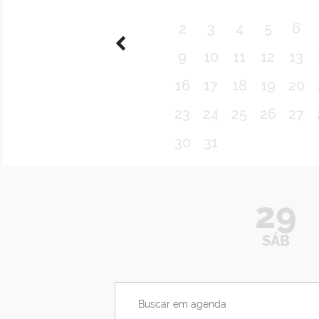
2
3
4
5
6
9
10
11
12
13
16
17
18
19
20
23
24
25
26
27
30
31
29
SÁB