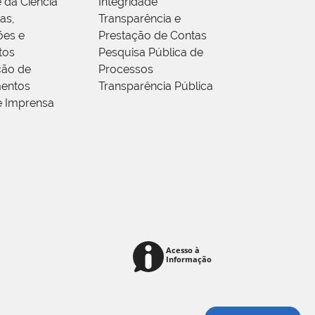
 da Ciência
Integridade
as,
Transparência e
ões e
Prestação de Contas
tos
Pesquisa Pública de
ção de
Processos
entos
Transparência Pública
e Imprensa