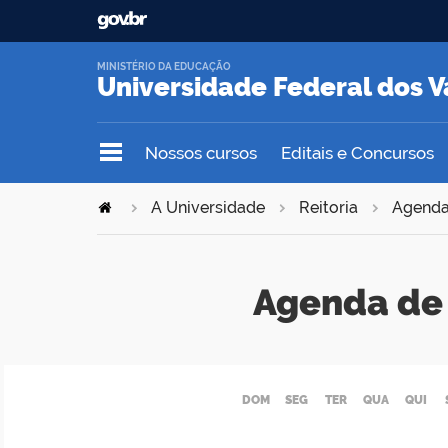
MINISTÉRIO DA EDUCAÇÃO
Universidade Federal dos V
Nossos cursos
Editais e Concursos
A Universidade
Reitoria
Agend
Agenda de 
DOM
SEG
TER
QUA
QUI