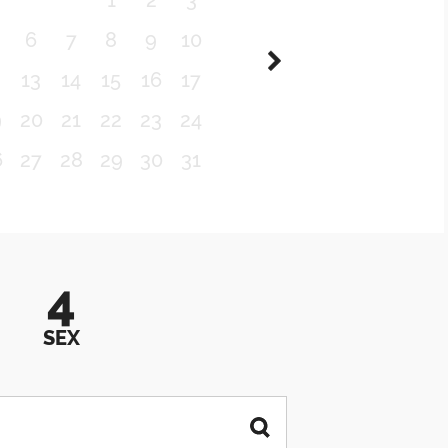
1
2
3
6
7
8
9
10
2
13
14
15
16
17
9
20
21
22
23
24
6
27
28
29
30
31
4
SEX