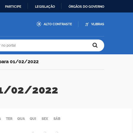
PARTICIPE
LEGISLAÇÃO
ÓRGÃOS DO GOVERNO
ALTO CONTRASTE
VLIBRAS
r no portal
r no portal
 para 01/02/2022
 01/02/2022
G
TER
QUA
QUI
SEX
SÁB