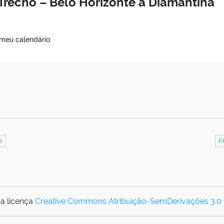
Trecho – Belo Horizonte à Diamantina
 meu calendário
2
P
a licença
Creative Commons Atribuição-SemDerivações 3.0