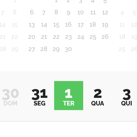
1
1
2
3
4
5
7
8
6
7
8
9
10
11
12
4
5
14
15
13
14
15
16
17
18
19
11
1
21
22
20
21
22
23
24
25
26
18
1
28
29
27
28
29
30
25
2
30
31
1
2
3
DOM
SEG
TER
QUA
QUI