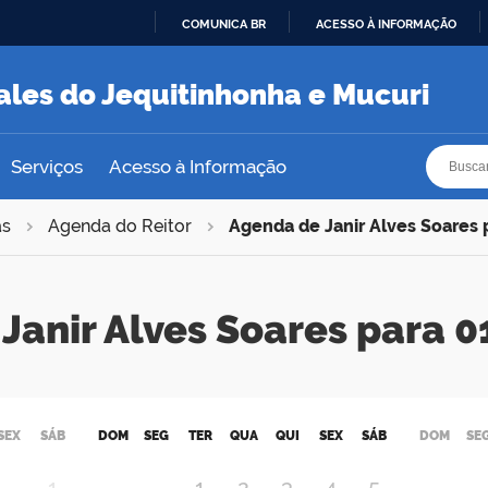
COMUNICA BR
ACESSO À INFORMAÇÃO
IR
PARA
ales do Jequitinhonha e Mucuri
O
CONTEÚDO
Busca
Busca
Serviços
Acesso à Informação
as
Agenda do Reitor
Agenda de Janir Alves Soares
Janir Alves Soares para
SEX
SÁB
DOM
SEG
TER
QUA
QUI
SEX
SÁB
DOM
SE