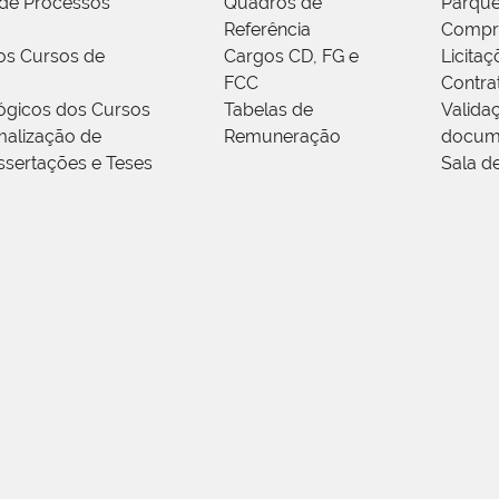
de Processos
Quadros de
Parque
Referência
Compr
os Cursos de
Cargos CD, FG e
Licitaç
FCC
Contra
ógicos dos Cursos
Tabelas de
Valida
alização de
Remuneração
docum
ssertações e Teses
Sala d