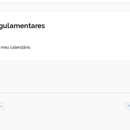
egulamentares
o meu calendário
21
P