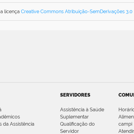
a licença
Creative Commons Atribuição-SemDerivações 3.0
SERVIDORES
COMU
á
Assistência à Saúde
Horári
adêmicos
Suplementar
Alimen
s da Assistência
Qualificação do
campi
Servidor
Atendi