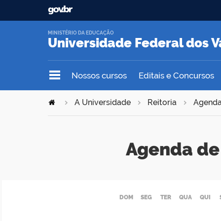
MINISTÉRIO DA EDUCAÇÃO
Universidade Federal dos V
Nossos cursos
Editais e Concursos
A Universidade
Reitoria
Agend
Agenda de 
DOM
SEG
TER
QUA
QUI