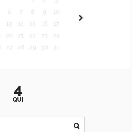
1
2
3
6
7
8
9
10
2
13
14
15
16
17
9
20
21
22
23
24
6
27
28
29
30
31
4
QUI