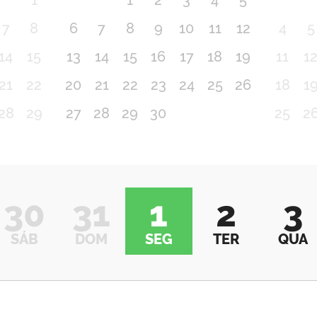
1
1
2
3
4
5
7
8
6
7
8
9
10
11
12
4
5
14
15
13
14
15
16
17
18
19
11
1
21
22
20
21
22
23
24
25
26
18
1
28
29
27
28
29
30
25
2
30
31
1
2
3
SÁB
DOM
SEG
TER
QUA