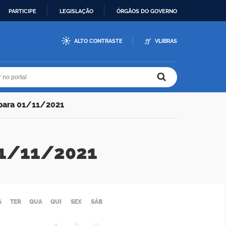
PARTICIPE
LEGISLAÇÃO
ÓRGÃOS DO GOVERNO
ALTO CONTRASTE
VLIBRAS
r no portal
r no portal
 para 01/11/2021
 01/11/2021
G
TER
QUA
QUI
SEX
SÁB