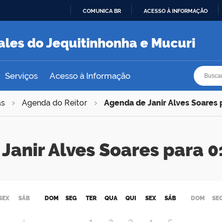
COMUNICA BR
ACESSO À INFORMAÇÃO
IR
PARA
ales do Jequitinhonha e Mucuri
O
CONTEÚDO
Busca
Busca
Serviços
Acesso à Informação
as
Agenda do Reitor
Agenda de Janir Alves Soares
Janir Alves Soares para
SEX
SÁB
DOM
SEG
TER
QUA
QUI
SEX
SÁB
DOM
SE