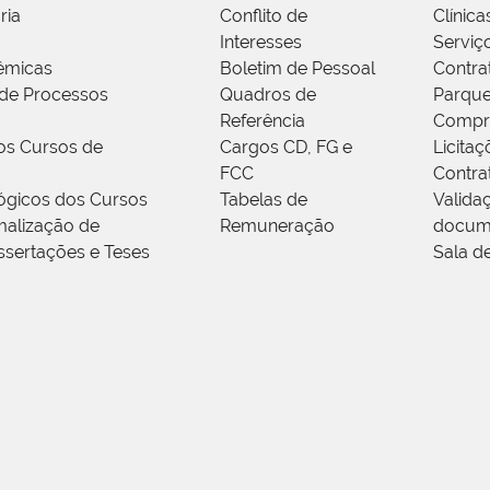
ria
Conflito de
Clínica
Interesses
Serviç
êmicas
Boletim de Pessoal
Contra
de Processos
Quadros de
Parque
Referência
Compr
os Cursos de
Cargos CD, FG e
Licitaç
FCC
Contra
ógicos dos Cursos
Tabelas de
Valida
alização de
Remuneração
docum
ssertações e Teses
Sala d