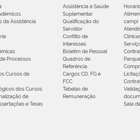
á
Assistência à Saúde
Horári
adêmicos
Suplementar
Alimen
s da Assistência
Qualificação do
campi
Servidor
Atendi
ria
Conflito de
Clínica
Interesses
Serviç
êmicas
Boletim de Pessoal
Contra
de Processos
Quadros de
Parque
Referência
Compr
os Cursos de
Cargos CD, FG e
Licitaç
FCC
Contra
ógicos dos Cursos
Tabelas de
Valida
alização de
Remuneração
docum
ssertações e Teses
Sala d