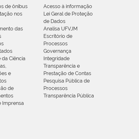
os de ônibus
Acesso à informação
tação nos
Lei Geral de Proteção
de Dados
mento das
Analisa UFVJM
s
Escritório de
os
Processos
tados
Governança
 da Ciência
Integridade
as,
Transparência e
ões e
Prestação de Contas
tos
Pesquisa Pública de
ção de
Processos
entos
Transparência Pública
e Imprensa