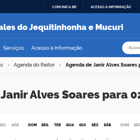
COMUNICA BR
ACESSO À INFORMAÇÃO
IR
PARA
ales do Jequitinhonha e Mucuri
O
CONTEÚDO
Busca
Busca
Serviços
Acesso à Informação
as
Agenda do Reitor
Agenda de Janir Alves Soares
Janir Alves Soares para
SEX
SÁB
DOM
SEG
TER
QUA
QUI
SEX
SÁB
DOM
SE