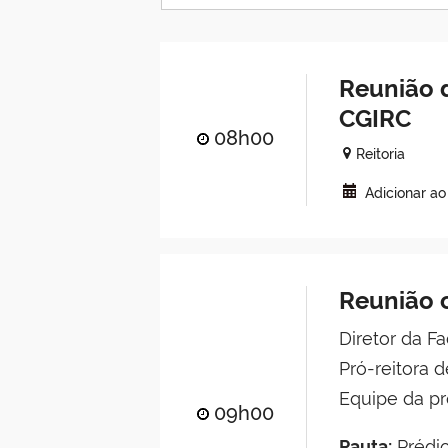
Reunião d
CGIRC
08h00
Reitoria
Adicionar a
Reunião 
Diretor da F
Pró-reitora 
Equipe da p
09h00
Pauta:
Prédi