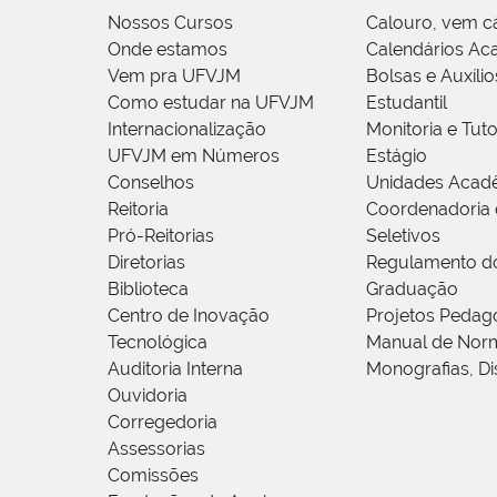
Nossos Cursos
Calouro, vem c
Onde estamos
Calendários Ac
Vem pra UFVJM
Bolsas e Auxílio
Como estudar na UFVJM
Estudantil
Internacionalização
Monitoria e Tuto
UFVJM em Números
Estágio
Conselhos
Unidades Acad
Reitoria
Coordenadoria 
Pró-Reitorias
Seletivos
Diretorias
Regulamento d
Biblioteca
Graduação
Centro de Inovação
Projetos Pedag
Tecnológica
Manual de Norm
Auditoria Interna
Monografias, Di
Ouvidoria
Corregedoria
Assessorias
Comissões