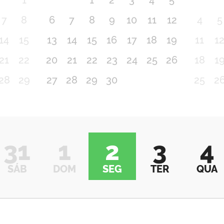
1
1
2
3
4
5
7
8
6
7
8
9
10
11
12
4
5
14
15
13
14
15
16
17
18
19
11
1
21
22
20
21
22
23
24
25
26
18
1
28
29
27
28
29
30
25
2
31
1
2
3
4
SÁB
DOM
SEG
TER
QUA