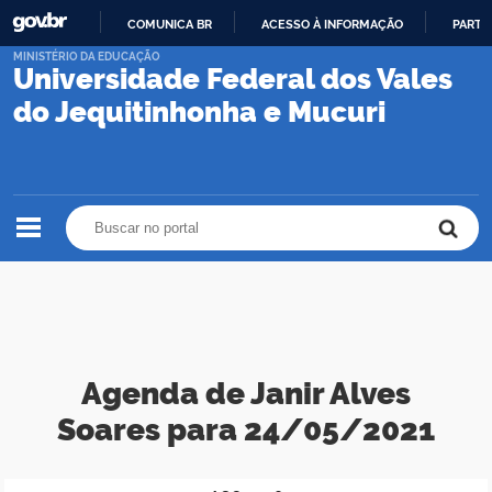
COMUNICA BR
ACESSO À INFORMAÇÃO
PARTI
IR
MINISTÉRIO DA EDUCAÇÃO
Universidade Federal dos Vales
PARA
O
do Jequitinhonha e Mucuri
CONTEÚDO
Buscar no portal
Buscar no portal
Agenda de Janir Alves
Soares para 24/05/2021