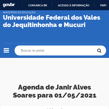
COMUNICA BR
ACESSO À INFORMAÇÃO
PARTI
IR
MINISTÉRIO DA EDUCAÇÃO
Universidade Federal dos Vales
PARA
O
do Jequitinhonha e Mucuri
CONTEÚDO
Buscar no portal
Buscar no portal
Agenda de Janir Alves
Soares para 01/05/2021