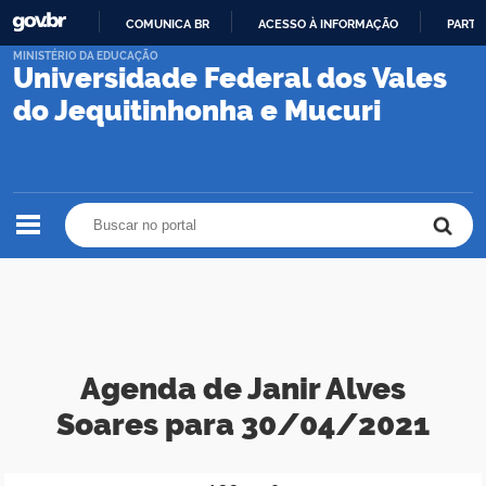
COMUNICA BR
ACESSO À INFORMAÇÃO
PARTI
IR
MINISTÉRIO DA EDUCAÇÃO
Universidade Federal dos Vales
PARA
O
do Jequitinhonha e Mucuri
CONTEÚDO
Buscar no portal
Buscar no portal
Agenda de Janir Alves
Soares para 30/04/2021