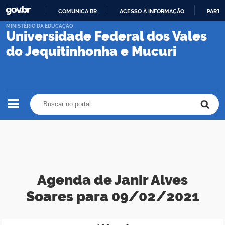
COMUNICA BR
ACESSO À INFORMAÇÃO
PARTI
IR
MINISTÉRIO DA EDUCAÇÃO
Universidade Federal dos Vales
PARA
O
do Jequitinhonha e Mucuri
CONTEÚDO
Buscar no portal
Buscar no portal
Agenda de Janir Alves
Soares para 09/02/2021