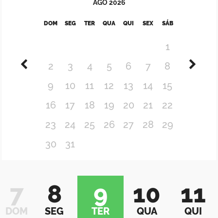
AGO
2026
DOM
SEG
TER
QUA
QUI
SEX
SÁB
1
2
3
4
5
6
7
8
9
10
11
12
13
14
15
16
17
18
19
20
21
22
23
24
25
26
27
28
29
30
31
7
8
9
10
11
DOM
SEG
TER
QUA
QUI