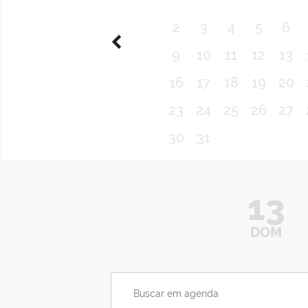
2
3
4
5
6
9
10
11
12
13
16
17
18
19
20
23
24
25
26
27
30
31
13
DOM