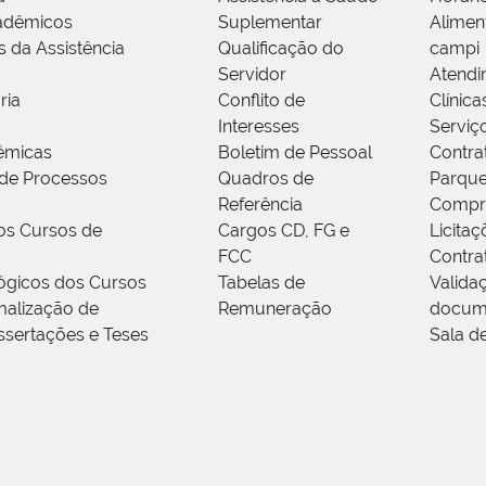
adêmicos
Suplementar
Alimen
s da Assistência
Qualificação do
campi
Servidor
Atendi
ria
Conflito de
Clínica
Interesses
Serviç
êmicas
Boletim de Pessoal
Contra
de Processos
Quadros de
Parque
Referência
Compr
os Cursos de
Cargos CD, FG e
Licitaç
FCC
Contra
ógicos dos Cursos
Tabelas de
Valida
alização de
Remuneração
docum
ssertações e Teses
Sala d