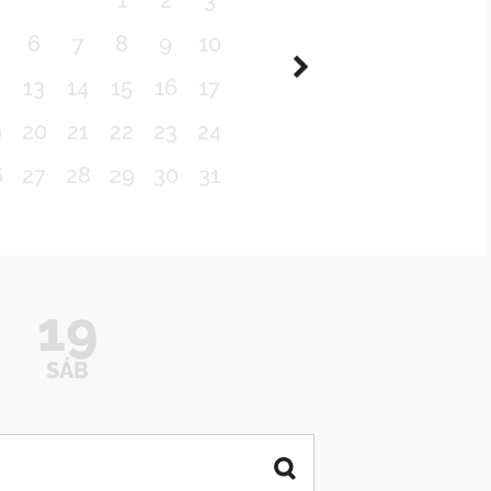
1
2
3
6
7
8
9
10
2
13
14
15
16
17
9
20
21
22
23
24
6
27
28
29
30
31
19
SÁB