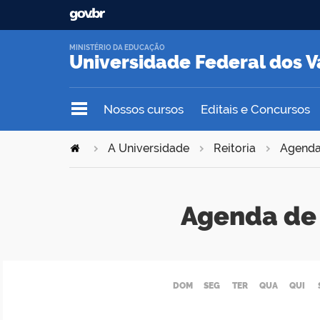
MINISTÉRIO DA EDUCAÇÃO
Universidade Federal dos V
Nossos cursos
Editais e Concursos
A Universidade
Reitoria
Agend
Agenda de 
DOM
SEG
TER
QUA
QUI