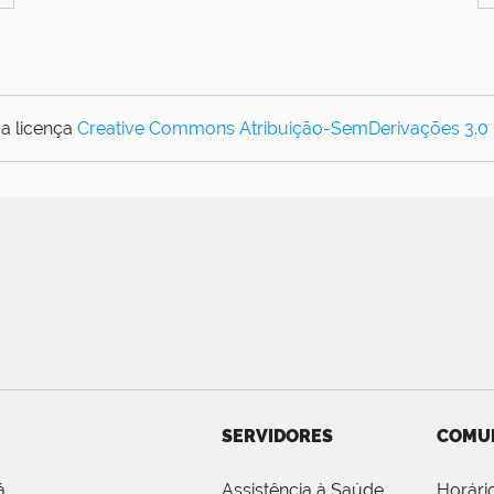
a licença
Creative Commons Atribuição-SemDerivações 3.0
SERVIDORES
COMU
á
Assistência à Saúde
Horári