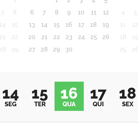
1
1
2
3
4
5
7
8
6
7
8
9
10
11
12
4
5
14
15
13
14
15
16
17
18
19
11
1
21
22
20
21
22
23
24
25
26
18
1
28
29
27
28
29
30
25
2
14
15
16
17
18
SEG
TER
QUA
QUI
SEX