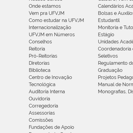
Onde estamos
Calendários Ac
Vem pra UFVJM
Bolsas e Auxílio
Como estudar na UFVJM
Estudantil
Internacionalização
Monitoria e Tuto
UFVJM em Números
Estágio
Conselhos
Unidades Acad
Reitoria
Coordenadoria 
Pró-Reitorias
Seletivos
Diretorias
Regulamento d
Biblioteca
Graduação
Centro de Inovação
Projetos Pedag
Tecnológica
Manual de Norm
Auditoria Interna
Monografias, Di
Ouvidoria
Corregedoria
Assessorias
Comissões
Fundações de Apoio