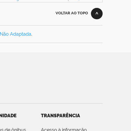
VOLTAR AO TOPO
 Não Adaptada
.
NIDADE
TRANSPARÊNCIA
os de ônibus
Acesso à informação