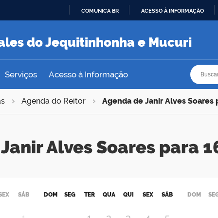
COMUNICA BR
ACESSO À INFORMAÇÃO
IR
PARA
ales do Jequitinhonha e Mucuri
O
CONTEÚDO
Busca
Busca
Serviços
Acesso à Informação
as
Agenda do Reitor
Agenda de Janir Alves Soares
Janir Alves Soares para
SEX
SÁB
DOM
SEG
TER
QUA
QUI
SEX
SÁB
DOM
SE