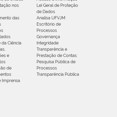
tação nos
Lei Geral de Proteção
de Dados
mento das
Analisa UFVJM
s
Escritório de
os
Processos
tados
Governança
 da Ciência
Integridade
as,
Transparência e
ões e
Prestação de Contas
tos
Pesquisa Pública de
ção de
Processos
entos
Transparência Pública
e Imprensa