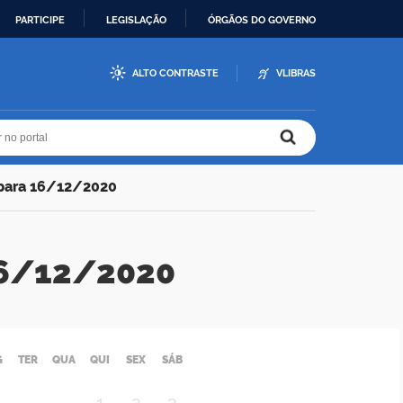
PARTICIPE
LEGISLAÇÃO
ÓRGÃOS DO GOVERNO
ALTO CONTRASTE
VLIBRAS
r no portal
r no portal
 para 16/12/2020
 16/12/2020
G
TER
QUA
QUI
SEX
SÁB