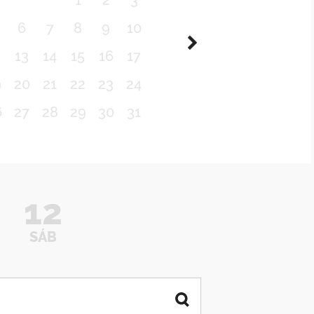
1
2
3
6
7
8
9
10
2
13
14
15
16
17
9
20
21
22
23
24
6
27
28
29
30
31
12
SÁB