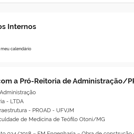
s Internos
o meu calendário
com a Pró-Reitoria de Administração/
 Administração
ia - LTDA
nfraestrutura - PROAD - UFVJM
aculdade de Medicina de Teófilo Otoni/MG
to 034/2018 – FM Engenharia – Obra de construção 