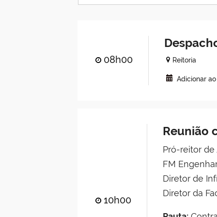
Despacho
08h00
Reitoria
Adicionar a
Reunião 
Pró-reitor de
FM Engenhar
Diretor de I
Diretor da F
10h00
Pauta:
Contra