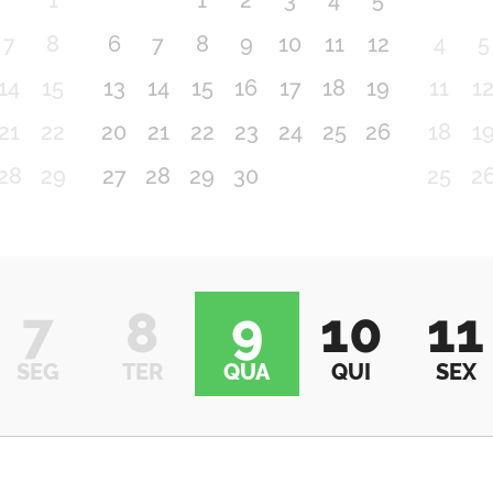
1
1
2
3
4
5
7
8
6
7
8
9
10
11
12
4
5
14
15
13
14
15
16
17
18
19
11
1
21
22
20
21
22
23
24
25
26
18
1
28
29
27
28
29
30
25
2
7
8
9
10
11
SEG
TER
QUA
QUI
SEX