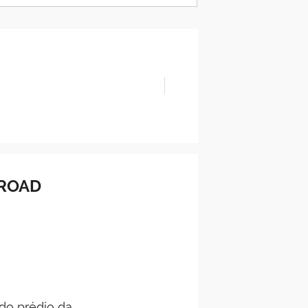
PROAD
do prédio da