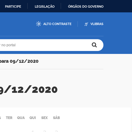
PARTICIPE
LEGISLAÇÃO
ÓRGÃOS DO GOVERNO
ALTO CONTRASTE
VLIBRAS
r no portal
r no portal
 para 09/12/2020
 09/12/2020
G
TER
QUA
QUI
SEX
SÁB