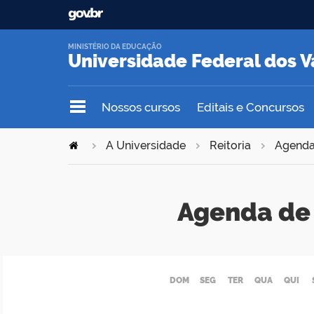
MINISTÉRIO DA EDUCAÇÃO
Universidade Federal dos V
Nossos cursos
Editais e Concursos
A Universidade
Reitoria
Agend
Agenda de 
DOM
SEG
TER
QUA
QUI