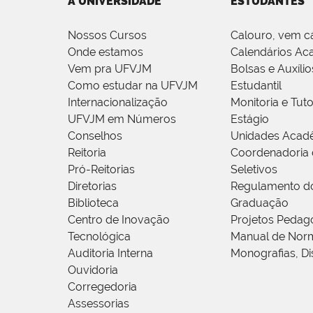
A UNIVERSIDADE
ESTUDANTES
Nossos Cursos
Calouro, vem c
Onde estamos
Calendários Ac
Vem pra UFVJM
Bolsas e Auxílio
Como estudar na UFVJM
Estudantil
Internacionalização
Monitoria e Tuto
UFVJM em Números
Estágio
Conselhos
Unidades Acad
Reitoria
Coordenadoria 
Pró-Reitorias
Seletivos
Diretorias
Regulamento d
Biblioteca
Graduação
Centro de Inovação
Projetos Pedag
Tecnológica
Manual de Norm
Auditoria Interna
Monografias, Di
Ouvidoria
Corregedoria
Assessorias