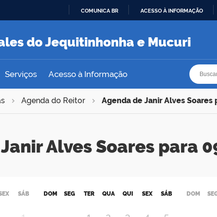
COMUNICA BR
ACESSO À INFORMAÇÃO
IR
PARA
ales do Jequitinhonha e Mucuri
O
CONTEÚDO
Busca
Busca
Serviços
Acesso à Informação
as
Agenda do Reitor
Agenda de Janir Alves Soares
Janir Alves Soares para
SEX
SÁB
DOM
SEG
TER
QUA
QUI
SEX
SÁB
DOM
SE