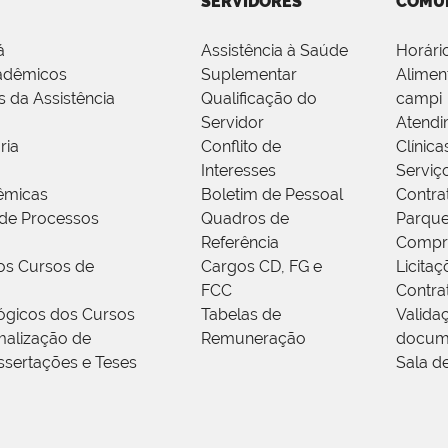
SERVIDORES
COMU
á
Assistência à Saúde
Horári
adêmicos
Suplementar
Alimen
s da Assistência
Qualificação do
campi
Servidor
Atendi
ria
Conflito de
Clínica
Interesses
Serviç
êmicas
Boletim de Pessoal
Contra
de Processos
Quadros de
Parque
Referência
Compr
os Cursos de
Cargos CD, FG e
Licitaç
FCC
Contra
ógicos dos Cursos
Tabelas de
Valida
alização de
Remuneração
docum
ssertações e Teses
Sala d