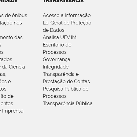
NIDADE
TRANSPARÊNCIA
os de ônibus
Acesso à informação
tação nos
Lei Geral de Proteção
de Dados
mento das
Analisa UFVJM
s
Escritório de
os
Processos
tados
Governança
 da Ciência
Integridade
as,
Transparência e
ões e
Prestação de Contas
tos
Pesquisa Pública de
ção de
Processos
entos
Transparência Pública
e Imprensa