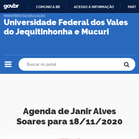
COMUNICA BR
ACESSO À INFORMAÇÃO
PARTI
IR
MINISTÉRIO DA EDUCAÇÃO
Universidade Federal dos Vales
PARA
O
do Jequitinhonha e Mucuri
CONTEÚDO
Buscar no portal
Buscar no portal
Agenda de Janir Alves
Soares para 18/11/2020