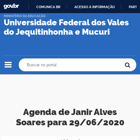
COMUNICA BR
ACESSO À INFORMAÇÃO
PARTI
IR
MINISTÉRIO DA EDUCAÇÃO
Universidade Federal dos Vales
PARA
O
do Jequitinhonha e Mucuri
CONTEÚDO
Buscar no portal
Buscar no portal
Agenda de Janir Alves
Soares para 29/06/2020