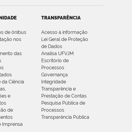
NIDADE
TRANSPARÊNCIA
os de ônibus
Acesso à informação
tação nos
Lei Geral de Proteção
de Dados
mento das
Analisa UFVJM
s
Escritório de
os
Processos
tados
Governança
 da Ciência
Integridade
as,
Transparência e
ões e
Prestação de Contas
tos
Pesquisa Pública de
ção de
Processos
entos
Transparência Pública
e Imprensa