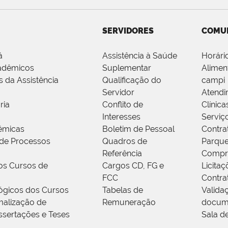
SERVIDORES
COMU
á
Assistência à Saúde
Horári
adêmicos
Suplementar
Alimen
s da Assistência
Qualificação do
campi
Servidor
Atendi
ria
Conflito de
Clínica
Interesses
Serviç
êmicas
Boletim de Pessoal
Contra
de Processos
Quadros de
Parque
Referência
Compr
os Cursos de
Cargos CD, FG e
Licitaç
FCC
Contra
ógicos dos Cursos
Tabelas de
Valida
alização de
Remuneração
docum
ssertações e Teses
Sala d