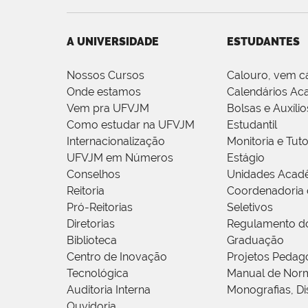
A UNIVERSIDADE
ESTUDANTES
Nossos Cursos
Calouro, vem c
Onde estamos
Calendários Ac
Vem pra UFVJM
Bolsas e Auxílio
Como estudar na UFVJM
Estudantil
Internacionalização
Monitoria e Tuto
UFVJM em Números
Estágio
Conselhos
Unidades Acad
Reitoria
Coordenadoria 
Pró-Reitorias
Seletivos
Diretorias
Regulamento d
Biblioteca
Graduação
Centro de Inovação
Projetos Pedag
Tecnológica
Manual de Norm
Auditoria Interna
Monografias, Di
Ouvidoria