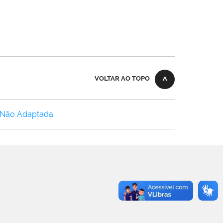
VOLTAR AO TOPO
 Não Adaptada
.