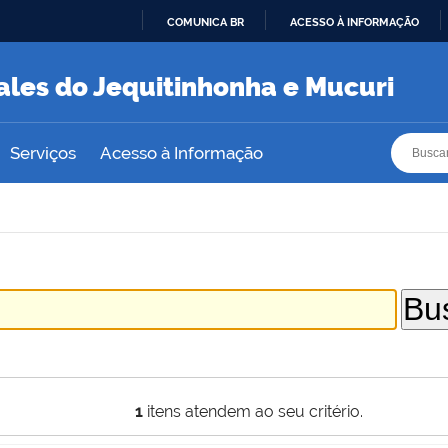
COMUNICA BR
ACESSO À INFORMAÇÃO
IR
PARA
ales do Jequitinhonha e Mucuri
O
CONTEÚDO
Busca
Busca
Serviços
Acesso à Informação
1
itens atendem ao seu critério.