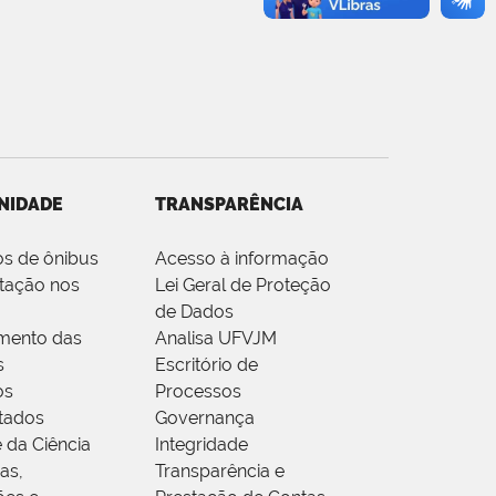
NIDADE
TRANSPARÊNCIA
os de ônibus
Acesso à informação
tação nos
Lei Geral de Proteção
de Dados
mento das
Analisa UFVJM
s
Escritório de
os
Processos
tados
Governança
 da Ciência
Integridade
as,
Transparência e