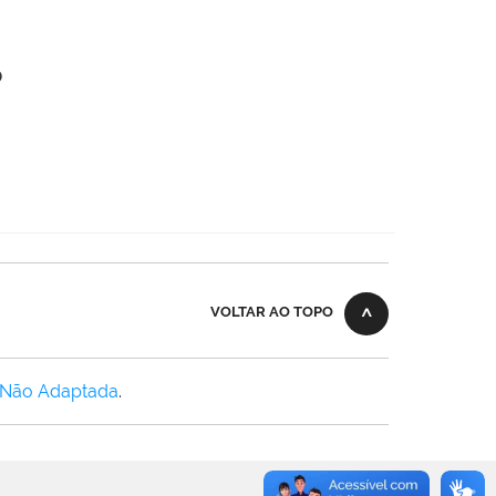
o
VOLTAR AO TOPO
 Não Adaptada
.