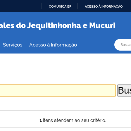
COMUNICA BR
ACESSO À INFORMAÇÃO
IR
PARA
ales do Jequitinhonha e Mucuri
O
CONTEÚDO
Busca
Busca
Serviços
Acesso à Informação
1
itens atendem ao seu critério.