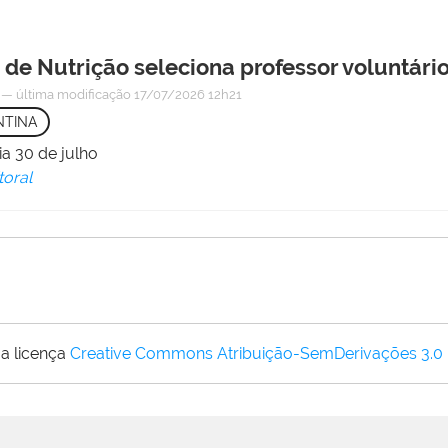
de Nutrição seleciona professor voluntári
6
—
última modificação
17/07/2026 12h21
NTINA
ia 30 de julho
toral
a licença
Creative Commons Atribuição-SemDerivações 3.0