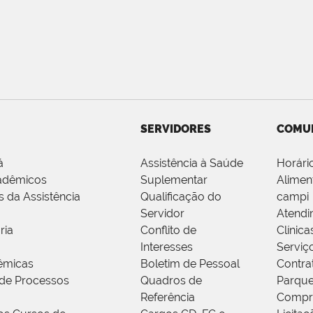
SERVIDORES
COMU
á
Assistência à Saúde
Horári
adêmicos
Suplementar
Alimen
s da Assistência
Qualificação do
campi
Servidor
Atendi
ria
Conflito de
Clínica
Interesses
Serviç
êmicas
Boletim de Pessoal
Contra
de Processos
Quadros de
Parque
Referência
Compr