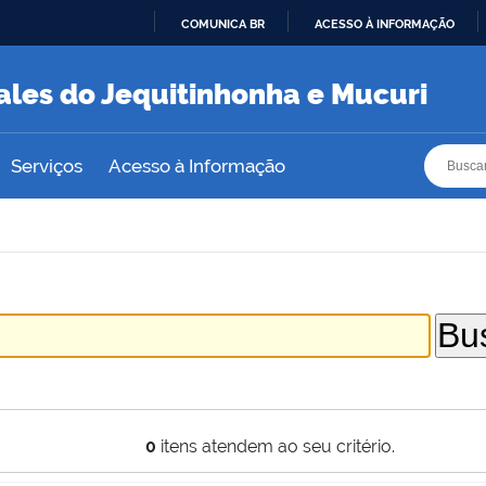
COMUNICA BR
ACESSO À INFORMAÇÃO
IR
PARA
ales do Jequitinhonha e Mucuri
O
CONTEÚDO
Busca
Busca
Serviços
Acesso à Informação
0
itens atendem ao seu critério.