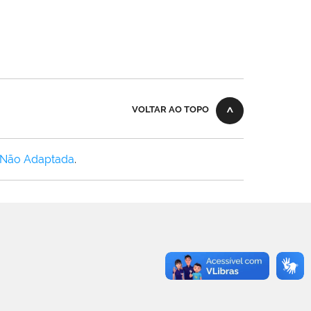
VOLTAR AO TOPO
 Não Adaptada
.