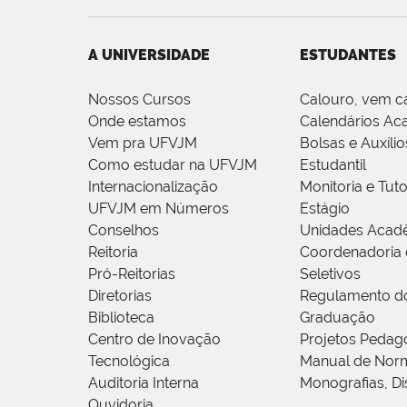
A UNIVERSIDADE
ESTUDANTES
Nossos Cursos
Calouro, vem c
Onde estamos
Calendários Ac
Vem pra UFVJM
Bolsas e Auxílio
Como estudar na UFVJM
Estudantil
Internacionalização
Monitoria e Tuto
UFVJM em Números
Estágio
Conselhos
Unidades Acad
Reitoria
Coordenadoria 
Pró-Reitorias
Seletivos
Diretorias
Regulamento d
Biblioteca
Graduação
Centro de Inovação
Projetos Pedag
Tecnológica
Manual de Norm
Auditoria Interna
Monografias, Di
Ouvidoria