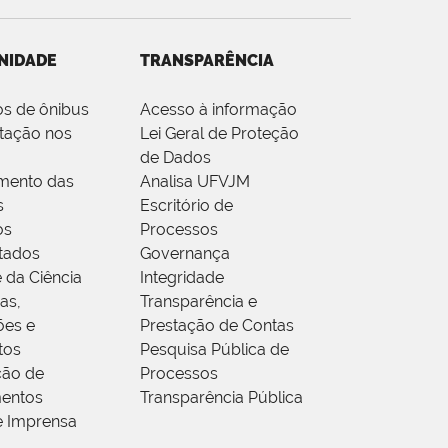
NIDADE
TRANSPARÊNCIA
os de ônibus
Acesso à informação
tação nos
Lei Geral de Proteção
de Dados
mento das
Analisa UFVJM
s
Escritório de
os
Processos
tados
Governança
 da Ciência
Integridade
as,
Transparência e
ões e
Prestação de Contas
tos
Pesquisa Pública de
ção de
Processos
entos
Transparência Pública
e Imprensa