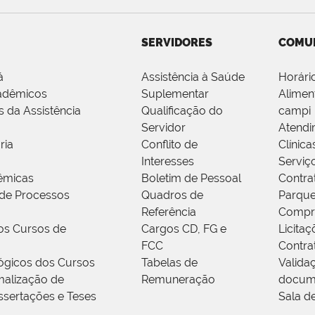
SERVIDORES
COMU
á
Assistência à Saúde
Horári
adêmicos
Suplementar
Alimen
s da Assistência
Qualificação do
campi
Servidor
Atendi
ria
Conflito de
Clínica
Interesses
Serviç
êmicas
Boletim de Pessoal
Contra
de Processos
Quadros de
Parque
Referência
Compr
os Cursos de
Cargos CD, FG e
Licitaç
FCC
Contra
ógicos dos Cursos
Tabelas de
Valida
alização de
Remuneração
docum
ssertações e Teses
Sala d